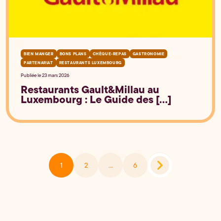
BIEN MANGER
BONS PLANS
CHÈQUE-REPAS
GASTRONOMIE
PARTENARIAT
RESTAURANTS LUXEMBOURG
Publiée le 23 mars 2026
Restaurants Gault&Millau au
Luxembourg : Le Guide des [...]
1
2
…
6